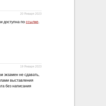
20 Января 2023
ии доступна по
ссылке
.
19 Января 2023
м экзамен не сдавать,
вилами выставления
ата без написания