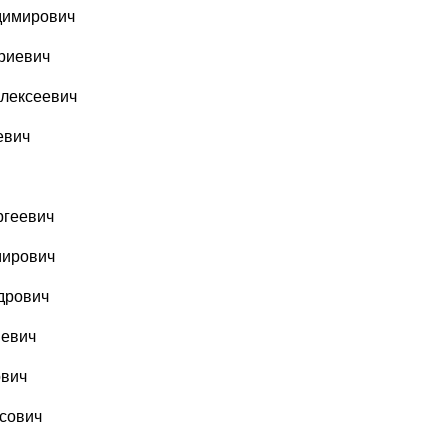
димирович
риевич
лексеевич
евич
ргеевич
мирович
дрович
иевич
ович
сович