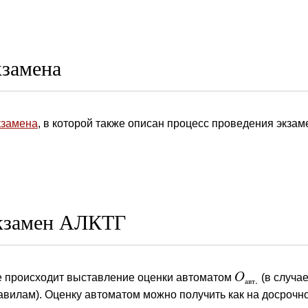
кзамена
кзамена
, в которой также описан процесс проведения экзам
кзамен АЛКТГ
е происходит выставление оценки автоматом
O
(в случа
O
авт.
.
а
в
т
авилам). Оценку автоматом можно получить как на досрочно