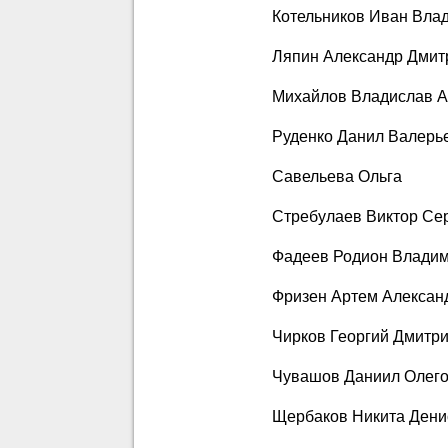
Котельников Иван Вла
Ляпин Александр Дмит
Михайлов Владислав А
Руденко Данил Валерь
Савельева Ольга
Стребулаев Виктор Се
Фадеев Родион Влади
Фризен Артем Алексан
Чирков Георгий Дмитр
Чувашов Даниил Олег
Щербаков Никита Дени