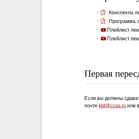
Конспекты л
Программа, п
Плейлист лекц
Плейлист лекц
Первая пере
Если вы должны сдават
почте
kbt@ccas.ru
или в