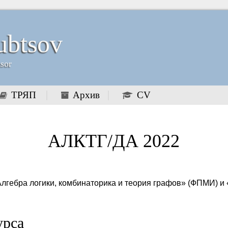
ubtsov
ssor
ТРЯП
Архив
CV
АЛКТГ/ДА 2022
Алгебра логики, комбинаторика и теория графов» (ФПМИ) и
урса