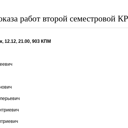
оказа работ второй семестровой К
 12.12, 21.00, 903 КПМ
еевич
нович
алерьевич
итриевич
итриевич