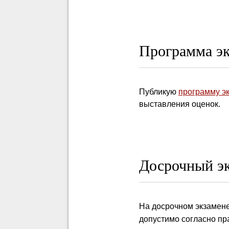
Программа э
Публикую
программу э
выставления оценок.
Досрочный э
На досрочном экзамен
допустимо согласно пр