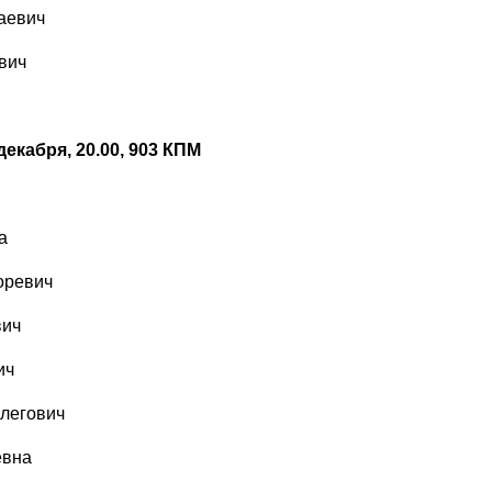
аевич
вич
декабря, 20.00, 903 КПМ
а
оревич
вич
ич
Олегович
евна