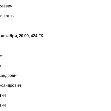
реевич
ан оглы
декабря, 20.00, 424 ГК
ич
ч
сандрович
ксандрович
вич
вич