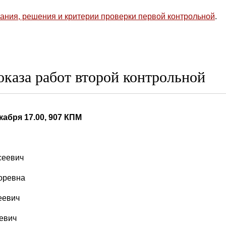
зания, решения и критерии проверки первой контрольной
.
оказа работ второй контрольной
кабря 17.00, 907 КПМ
сеевич
оревна
еевич
евич