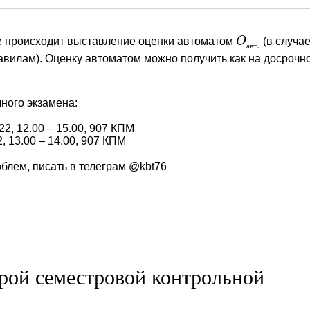
е происходит выставление оценки автоматом
O
(в случа
O
авт.
.
а
в
т
авилам). Оценку автоматом можно получить как на досрочно
ного экзамена:
22, 12.00 – 15.00, 907 КПМ
, 13.00 – 14.00, 907 КПМ
блем, писать в телеграм @kbt76
рой семестровой контрольной